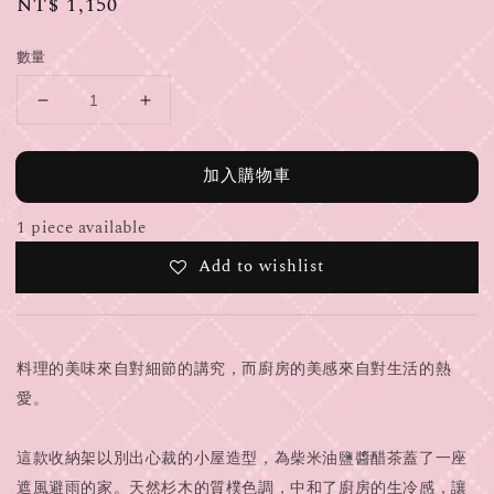
Regular
NT$ 1,150
price
數量
加入購物車
1 piece available
Add to wishlist
料理的美味來自對細節的講究，而廚房的美感來自對生活的熱
愛。
這款收納架以別出心裁的小屋造型，為柴米油鹽醬醋茶蓋了一座
遮風避雨的家。天然杉木的質樸色調，中和了廚房的生冷感，讓