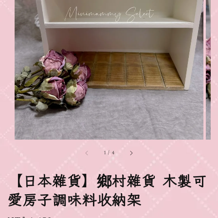
1
/
4
【日本雜貨】鄉村雜貨 木製可
愛房子調味料收納架