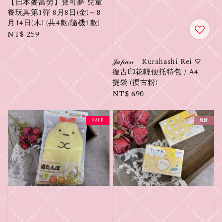
【日本麥當勞】寶可夢 兒童
餐玩具第1彈 8月8日(金)～8
月14日(木) (共4款/隨機1款)
Regular
NT$ 259
price
𝒥𝒶𝓅𝒶𝓃｜Kurahashi Rei ♡
復古印花輕便托特包 / A4
提袋 (復古粉)
Regular
NT$ 690
price
SALE
現貨