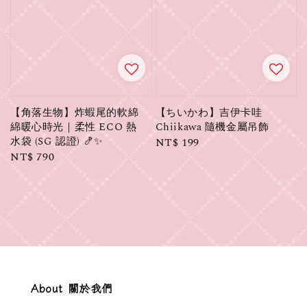
【角落生物】炸蝦尾的軟綿
【ちいかわ】吉伊卡哇
綿暖心時光｜柔性 ECO 熱
Chiikawa 隨機金屬吊飾
水袋 (SG 認證) 🍤✨
Regular
NT$ 199
Regular
NT$ 790
price
price
About 關於我們