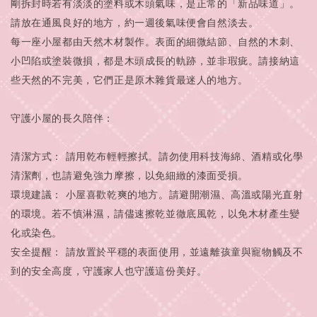
剛拆封時若有淡淡的塗料或木頭氣味，是正常的「新品味道」。
請放在通風良好的地方，約一週後氣味便會自然淡去。
每一座小屋都由天然木材製作。表面的細微結節、自然的木刺、
小凹陷或塗裝微損，都是木頭成長的軌跡，並非瑕疵。請接納這
些天然的不完美，它們正是原木雜貨最迷人的地方。
守護小屋的長久陪伴：
清潔方式： 請用乾布輕輕擦拭。請勿使用科技海綿、酒精或化學
清潔劑，也請避免強力摩擦，以免細緻的漆面受損。
環境建議： 小屋喜歡乾爽的地方。請避開潮濕、高溫或陽光直射
的環境。若不慎淋濕，請儘速擦乾並徹底風乾，以免木材產生變
化或染色。
安全提醒： 請放置於平穩的表面使用，並遠離孩童與寵物觸及不
到的安全高度，守護家人也守護這份美好。