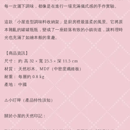
每一次灑下調味，都像是在進行一場充滿儀式感的手作實驗。
這款「小屋造型調味料收納架」是廚房裡最溫柔的風景。它將原
本雜亂的罐罐瓶瓶，變成了一座錯落有致的小鎮街道，讓料理時
光也充滿了如繪本般的童趣。
【商品資訊】
尺寸： 約 高 32 × 寬 25.5 × 深 11.5 cm
材質： 天然杉木、MDF（中密度纖維板）
耐重： 每層約 0.8 kg
產地： 中國
⚠️小叮嚀（產品特性須知）
關於小屋的天然印記：