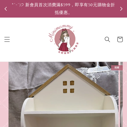
*ˊᵕˋ)੭ 新會員首次消費滿$599，即享有50元購物金折
*ˊ
抵優惠。
現貨