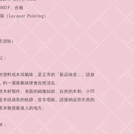
MDF、合板
acquer Painting）
性須知）
記：
的塗料或木頭氣味，是正常的「新品味道」。請放
，約一週後氣味便會自然淡去。
然木材製作。表面的細微結節、自然的木刺、小凹
是木頭成長的軌跡，並非瑕疵。請接納這些天然的
原木雜貨最迷人的地方。
伴：