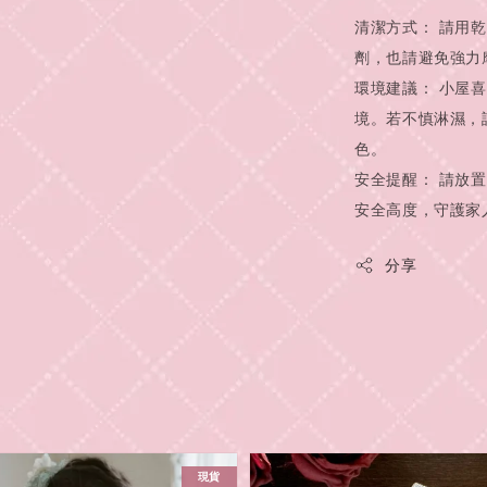
清潔方式： 請用
劑，也請避免強力
環境建議： 小屋
境。若不慎淋濕，
色。
安全提醒： 請放
安全高度，守護家
分享
現貨