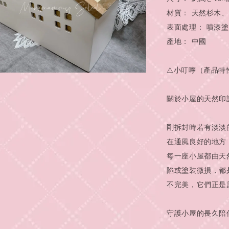
材質： 天然杉木、
表面處理： 噴漆塗裝（L
產地： 中國
⚠️小叮嚀（產品特
關於小屋的天然印
剛拆封時若有淡淡
在通風良好的地方
每一座小屋都由天
陷或塗裝微損，都
不完美，它們正是
守護小屋的長久陪