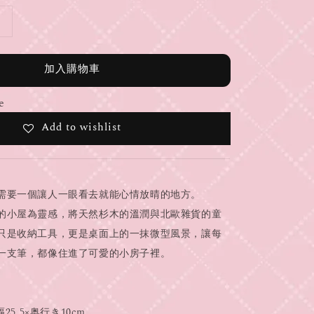
加入購物車
e
Add to wishlist
需要一個讓人一眼看去就能心情放晴的地方。
的小屋為靈感，將天然杉木的溫潤與北歐雜貨的童
只是收納工具，更是桌面上的一抹微型風景，讓每
一支筆，都像住進了可愛的小房子裡。
25.5×奥行き10cm