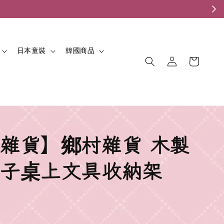
。
日本童裝
韓國商品
雜貨】鄉村雜貨 木製
子桌上文具收納架