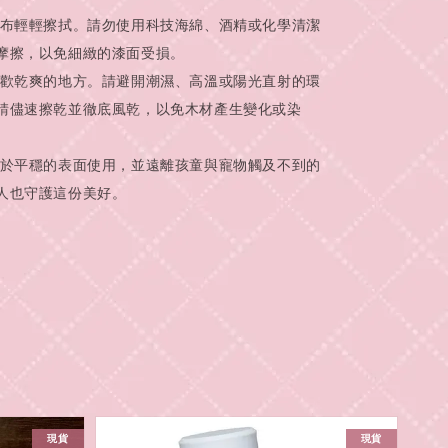
乾布輕輕擦拭。請勿使用科技海綿、酒精或化學清潔
摩擦，以免細緻的漆面受損。
喜歡乾爽的地方。請避開潮濕、高溫或陽光直射的環
請儘速擦乾並徹底風乾，以免木材產生變化或染
置於平穩的表面使用，並遠離孩童與寵物觸及不到的
人也守護這份美好。
現貨
現貨