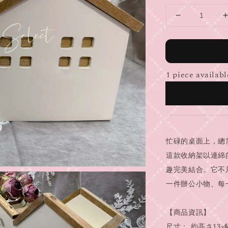
1 piece availabl
忙碌的桌面上，總
這款收納架以連綿
趣完美結合。它不
一件辦公小物、每
【商品資訊】
尺寸： 約高さ13×幅