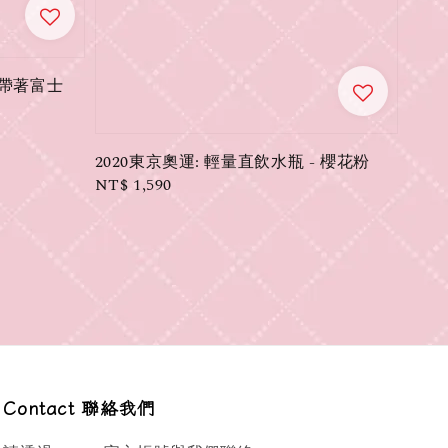
帶著富士
2020東京奧運: 輕量直飲水瓶 - 櫻花粉
Regular
NT$ 1,590
price
Contact 聯絡我們