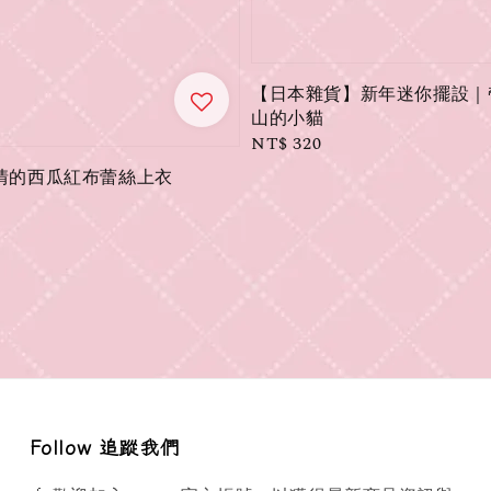
【日本雜貨】新年迷你擺設｜
山的小貓
Regular
NT$ 320
price
𝒶｜熱情的西瓜紅布蕾絲上衣
Follow 追蹤我們