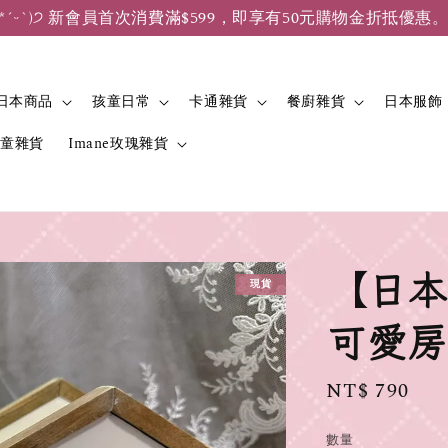
*ˊᵕˋ)੭ 新會員首次消費滿$599，即享有50元購物金折抵優惠
日本商品
孩童日常
卡通雜貨
餐廚雜貨
日本服飾
兒童雜貨
Imane玫瑰雜貨
【日本
現貨
可愛房
Regular
NT$ 790
price
數量