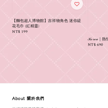
【麵包超人博物館】吉祥物角色 迷你緹
花毛巾 (紅精靈)
Regular
NT$ 199
price
𝒦ℴ𝓇ℯ
Regular
NT$ 690
price
About 關於我們