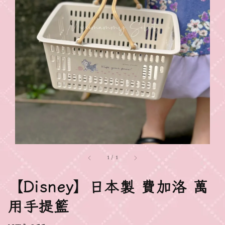
1
/
1
【Disney】日本製 費加洛 萬
用手提籃