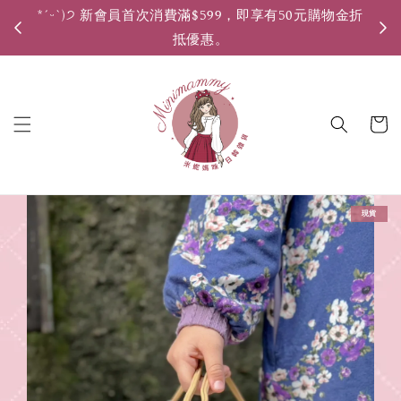
*ˊᵕˋ)੭ 新會員首次消費滿$599，即享有50元購物金折
*ˊ
抵優惠。
現貨