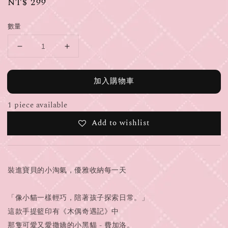
Regular
NT$ 299
price
數量
加入購物車
1 piece available
Add to wishlist
裝進寶貝的小淘氣，優雅收納每一天
「像小貓一樣輕巧，陪著孩子探索日常。」
這款手提籃印有《木偶奇遇記》中
那隻可愛又愛撒嬌的小黑貓 - 費加洛。