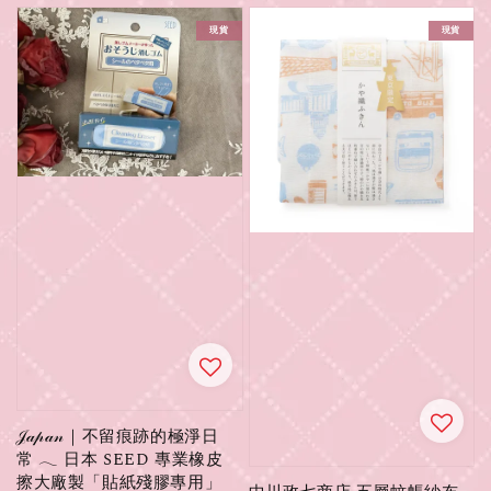
現貨
現貨
𝒥𝒶𝓅𝒶𝓃｜不留痕跡的極淨日
常 𓂃 日本 SEED 專業橡皮
擦大廠製「貼紙殘膠專用」