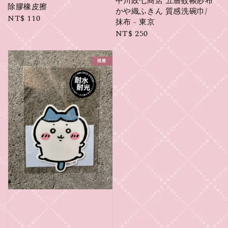
中川政七商店 五層蚊帳紗布
除膠橡皮擦
かや織ふきん 質感洗碗巾/
Regular
NT$ 110
抹布 - 東京
price
Regular
NT$ 250
price
現貨