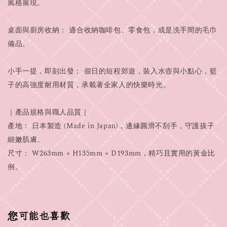
風格展現。
桌面與廚房收納： 適合收納咖啡包、零食包，或是洗手間的毛巾
備品。
小手一提，即刻出發： 假日的短程郊遊，裝入水壺與小點心，籃
子的高強度耐用材質，承載著全家人的快樂時光。
｜產品規格與職人品質｜
產地： 日本製造 (Made in Japan)，邊緣圓滑不刮手，守護孩子
細嫩肌膚。
尺寸： W263mm × H135mm × D193mm，精巧且實用的黃金比
例。
您可能也喜歡