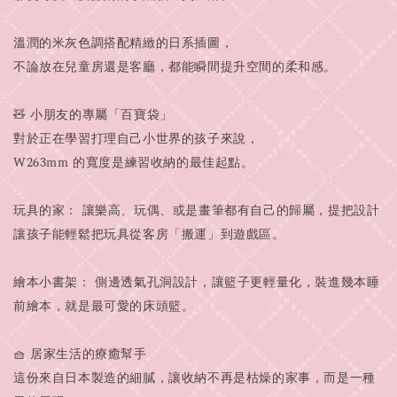
溫潤的米灰色調搭配精緻的日系插圖，
不論放在兒童房還是客廳，都能瞬間提升空間的柔和感。
🧸 小朋友的專屬「百寶袋」
對於正在學習打理自己小世界的孩子來說，
W263mm 的寬度是練習收納的最佳起點。
玩具的家： 讓樂高、玩偶、或是畫筆都有自己的歸屬，提把設計
讓孩子能輕鬆把玩具從客房「搬運」到遊戲區。
繪本小書架： 側邊透氣孔洞設計，讓籃子更輕量化，裝進幾本睡
前繪本，就是最可愛的床頭籃。
🧺 居家生活的療癒幫手
這份來自日本製造的細膩，讓收納不再是枯燥的家事，而是一種