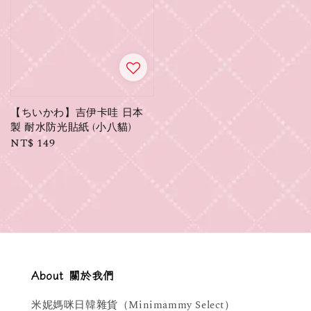
【ちいかわ】吉伊卡哇 日本
製 耐水防光貼紙 (小八貓)
Regular
NT$ 149
price
About 關於我們
米妮媽咪日韓雜貨（Minimammy Select）