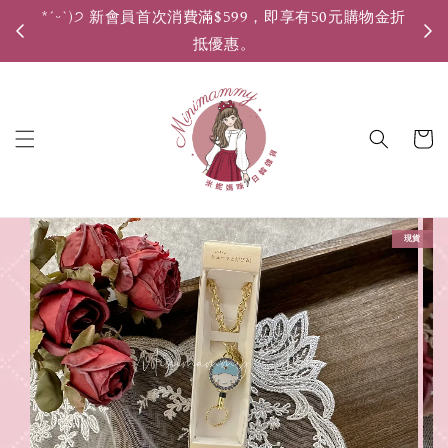
*ˊᵕˋ)੭ 新會員首次消費滿$599，即享有50元購物金折
*ˊ
抵優惠。
現貨