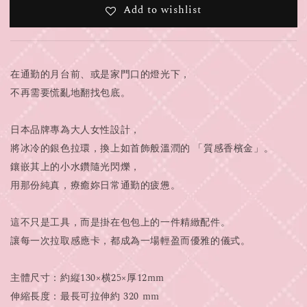
Add to wishlist
在通勤的月台前、或是家門口的燈光下，
不再需要慌亂地翻找包底。
日本品牌專為大人女性設計，
將冰冷的銀色拉環，換上如首飾般溫潤的 「質感香檳金」。
鑲嵌其上的小水鑽隨光閃爍，
用那份純真，療癒妳日常通勤的疲憊。
這不只是工具，而是掛在包包上的一件精緻配件。
讓每一次拉取感應卡，都成為一場輕盈而優雅的儀式。
主體尺寸：約縦130×横25×厚12mm
伸縮長度：最長可拉伸約 320 mm