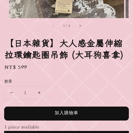
1
/
3
【日本雜貨】大人感金屬伸縮
拉環鑰匙圈吊飾 (大耳狗喜拿)
Regular
NT$ 599
price
數量
加入購物車
1 piece available