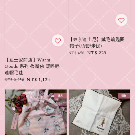
【東京迪士尼】絨毛鑰匙圈
(帽子/頭套/米妮)
Regular
Sale
NT$ 225
NT$ 450
price
price
【迪士尼商店】Warm
Goods 系列 魯斯佛 暖呼呼
連帽毛毯
Regular
Sale
NT$ 1,125
NT$ 2,250
price
price
現貨
現貨