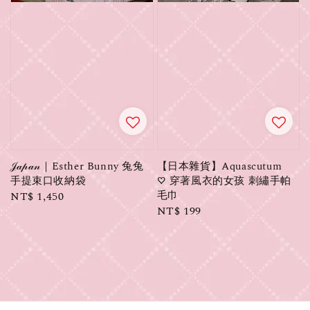
𝒥𝒶𝓅𝒶𝓃｜Esther Bunny 兔兔
【日本雜貨】Aquascutum
手提束口收納袋
♡ 穿著風衣的女孩 刺繡手帕
毛巾
Regular
NT$ 1,450
Regular
NT$ 199
price
price